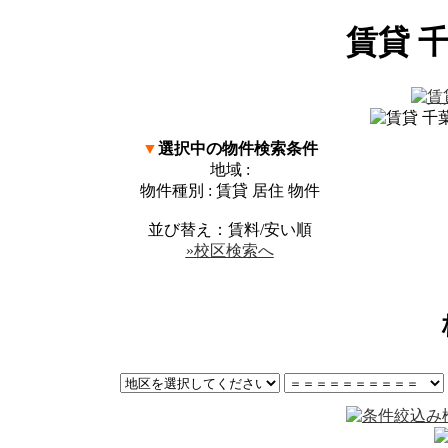
賃貸 千
▼
選択中の物件検索条件
地域 :
物件種別 : 賃貸 居住 物件
並び替え：賃料/安い順
»校区検索へ